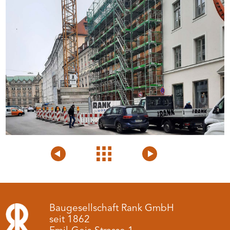
Voriges
Projektübersicht
Nächstes
Projekt
Projekt
Baugesellschaft Rank GmbH
seit 1862