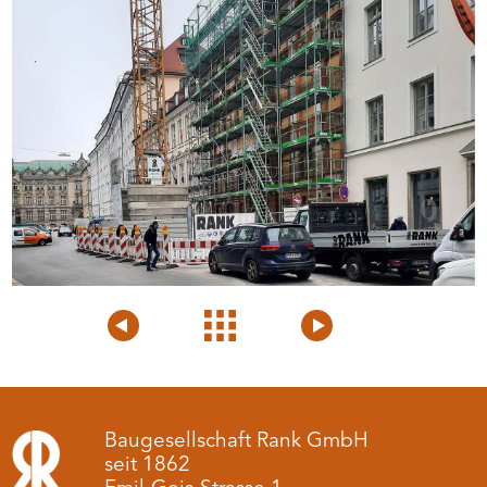
Voriges
Projektübersicht
Nächstes
Projekt
Projekt
Baugesellschaft Rank GmbH
seit 1862