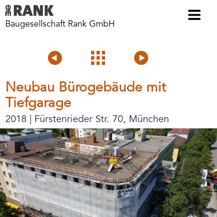
Baugesellschaft Rank GmbH
Voriges
Projektübersicht
Nächstes
Projekt
Projekt
Neubau Bürogebäude mit
Tiefgarage
2018 | Fürstenrieder Str. 70, München