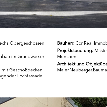
sechs Obergeschossen
Bauherr:
ConReal Immobi
Projektsteuerung:
Master
enbau im Grundwasser
München
Architekt und Objektüb
u mit Geschoßdecken
Maier.Neuberger.Baum
agender Lochfassade.